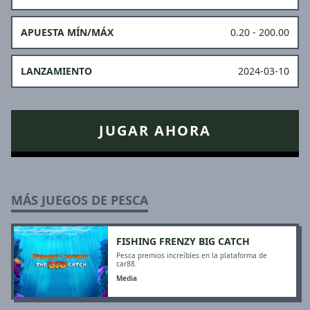
APUESTA MÍN/MÁX
0.20 - 200.00
LANZAMIENTO
2024-03-10
JUGAR AHORA
MÁS JUEGOS DE PESCA
FISHING FRENZY BIG CATCH
Pesca premios increíbles en la plataforma de
car88.
Media