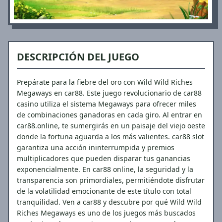
DESCRIPCIÓN DEL JUEGO
Prepárate para la fiebre del oro con Wild Wild Riches
Megaways en car88. Este juego revolucionario de car88
casino utiliza el sistema Megaways para ofrecer miles
de combinaciones ganadoras en cada giro. Al entrar en
car88.online, te sumergirás en un paisaje del viejo oeste
donde la fortuna aguarda a los más valientes. car88 slot
garantiza una acción ininterrumpida y premios
multiplicadores que pueden disparar tus ganancias
exponencialmente. En car88 online, la seguridad y la
transparencia son primordiales, permitiéndote disfrutar
de la volatilidad emocionante de este título con total
tranquilidad. Ven a car88 y descubre por qué Wild Wild
Riches Megaways es uno de los juegos más buscados