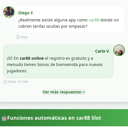
Diego F.
¿Realmente existe alguna app como
car88
donde no
cobren tarifas ocultas por empezar?
🕒 Hoy
Carla V.
¡Sí! En
car88 online
el registro es gratuito y a
menudo tienen bonos de bienvenida para nuevos
jugadores.
🕒 Hace 15 min
Ver más respuestas
🤖
Funciones automáticas en car88 Slot