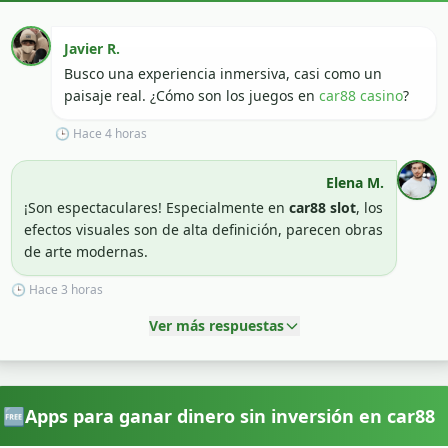
Javier R.
Busco una experiencia inmersiva, casi como un
paisaje real. ¿Cómo son los juegos en
car88 casino
?
🕒 Hace 4 horas
Elena M.
¡Son espectaculares! Especialmente en
car88 slot
, los
efectos visuales son de alta definición, parecen obras
de arte modernas.
🕒 Hace 3 horas
Ver más respuestas
🆓
Apps para ganar dinero sin inversión en car88