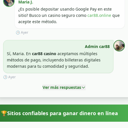
Maria J.
¿Es posible depositar usando Google Pay en este
sitio? Busco un casino seguro como
car88.online
que
acepte este método.
🕒 Ayer
Admin car88
Sí, Maria. En
car88 casino
aceptamos múltiples
métodos de pago, incluyendo billeteras digitales
modernas para tu comodidad y seguridad.
🕒 Ayer
Ver más respuestas
🏆
Sitios confiables para ganar dinero en línea