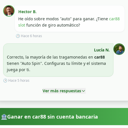
Hector B.
He oído sobre modos "auto" para ganar. ¿Tiene
car88
slot
función de giro automático?
🕒 Hace 6 horas
Lucía N.
Correcto, la mayoría de las tragamonedas en
car88
tienen "Auto Spin". Configuras tu límite y el sistema
juega por ti.
🕒 Hace 5 horas
Ver más respuestas
🏦
Ganar en car88 sin cuenta bancaria