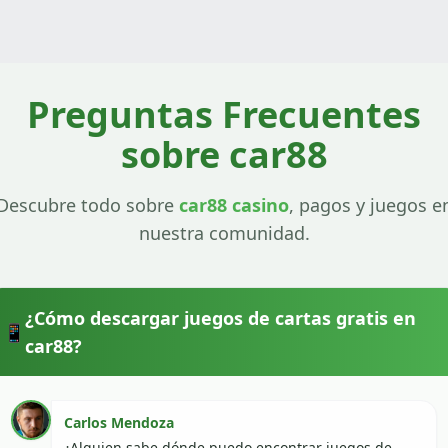
Preguntas Frecuentes
sobre car88
Descubre todo sobre
car88 casino
, pagos y juegos e
nuestra comunidad.
¿Cómo descargar juegos de cartas gratis en
📱
car88?
Carlos Mendoza
¿Alguien sabe dónde puedo encontrar juegos de