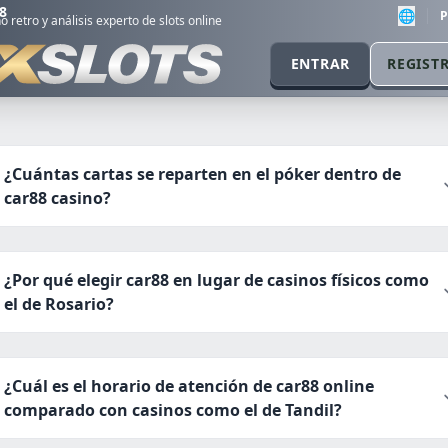
8
🌐
P
o retro y análisis experto de slots online
ENTRAR
REGIST
¿Cuántas cartas se reparten en el póker dentro de
car88 casino?
¿Por qué elegir car88 en lugar de casinos físicos como
el de Rosario?
¿Cuál es el horario de atención de car88 online
comparado con casinos como el de Tandil?