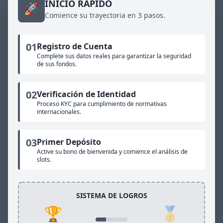
INICIO RÁPIDO
🚀
Comience su trayectoria en 3 pasos.
01
Registro de Cuenta
Complete sus datos reales para garantizar la seguridad
de sus fondos.
02
Verificación de Identidad
Proceso KYC para cumplimiento de normativas
internacionales.
03
Primer Depósito
Active su bono de bienvenida y comience el análisis de
slots.
SISTEMA DE LOGROS
🏆
🥇