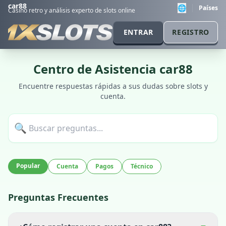
car88
🌐
Países
Casino retro y análisis experto de slots online
ENTRAR
REGISTRO
Centro de Asistencia car88
Encuentre respuestas rápidas a sus dudas sobre slots y
cuenta.
🔍
Popular
Cuenta
Pagos
Técnico
Preguntas Frecuentes