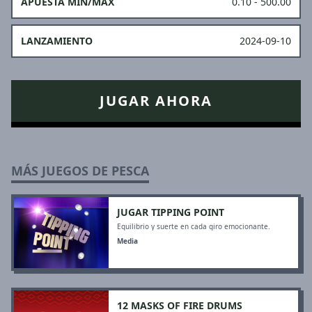
APUESTA MÍN/MÁX
0.10 - 500.00
LANZAMIENTO
2024-09-10
JUGAR AHORA
MÁS JUEGOS DE PESCA
JUGAR TIPPING POINT
Equilibrio y suerte en cada giro emocionante.
Media
12 MASKS OF FIRE DRUMS