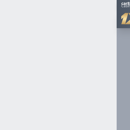
car8
Casin