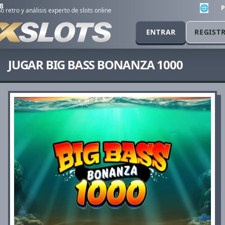
8
🌐
P
o retro y análisis experto de slots online
ENTRAR
REGIST
JUGAR BIG BASS BONANZA 1000