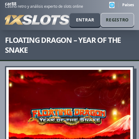
car88
🌐
Países
Casino retro y análisis experto de slots online
ENTRAR
REGISTRO
FLOATING DRAGON – YEAR OF THE
SNAKE