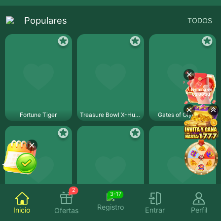
¡Bono VIP de hasta
170,000!
Populares
TODOS
🎁 ¡Invita y gana más de MXN
1,000 + 1.5%
de comisión por ap
🔥 ¡La suerte se une con la habilidad! Juega en
Chido77.mx
y c
🚀 ¡Recarga hoy y reclama al instante tu bono extra del
300%
!
Termina en
02:06:29
Fortune Tiger
Treasure Bowl X-Huge
Gates of Olympus
2
3-17
Registro
Fortune Ox
Fortune Rabbit
Sugar Rush 1000
Inicio
Entrar
Perfil
Ofertas